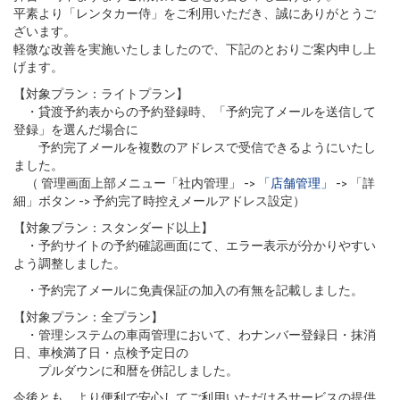
平素より「レンタカー侍」をご利用いただき、誠にありがとうご
ざいます。
軽微な改善を実施いたしましたので、下記のとおりご案内申し上
げます。
【対象プラン：ライトプラン】
・貸渡予約表からの予約登録時、「予約完了メールを送信して
登録」を選んだ場合に
予約完了メールを複数のアドレスで受信できるようにいたし
ました。
（ 管理画面上部メニュー「社内管理」 ->
「店舗管理」
-> 「詳
細」ボタン -> 予約完了時控えメールアドレス設定）
【対象プラン：スタンダード以上】
・予約サイトの予約確認画面にて、エラー表示が分かりやすい
よう調整しました。
・予約完了メールに免責保証の加入の有無を記載しました。
【対象プラン：全プラン】
・管理システムの車両管理において、わナンバー登録日・抹消
日、車検満了日・点検予定日の
プルダウンに和暦を併記しました。
今後とも、より便利で安心してご利用いただけるサービスの提供