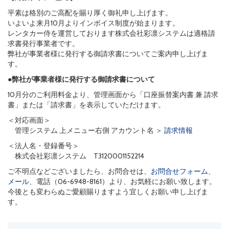
平素は格別のご高配を賜り厚く御礼申し上げます。
いよいよ来月10月よりインボイス制度が始まります。
レンタカー侍を運営しております株式会社彩凛システムは適格請
求書発行事業者です。
弊社が事業者様に発行する御請求書についてご案内申し上げま
す。
●弊社が事業者様に発行する御請求書について
10月分のご利用料金より、管理画面から「口座振替案内書 兼 請求
書」または「請求書」を表示していただけます。
＜対応画面＞
管理システム 上メニュー右側 アカウント名 ＞
請求情報
＜法人名・登録番号＞
株式会社彩凛システム T3120001152214
ご不明点などございましたら、お問合せは、
お問合せフォーム
、
メール
、電話（06-6948-8161）より、お気軽にお願い致します。
今後とも変わらぬご愛顧賜りますよう宜しくお願い申し上げま
す。