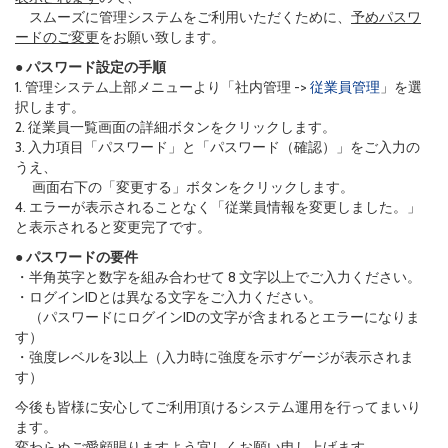
スムーズに管理システムをご利用いただくために、
予めパスワ
ードのご変更
をお願い致します。
● パスワード設定の手順
1. 管理システム上部メニューより「社内管理 ->
従業員管理
」を選
択します。
2. 従業員一覧画面の詳細ボタンをクリックします。
3. 入力項目「パスワード」と「パスワード（確認）」をご入力の
うえ、
画面右下の「変更する」ボタンをクリックします。
4. エラーが表示されることなく「従業員情報を変更しました。」
と表示されると変更完了です。
● パスワードの要件
・半角英字と数字を組み合わせて 8 文字以上でご入力ください。
・ログインIDとは異なる文字をご入力ください。
（パスワードにログインIDの文字が含まれるとエラーになりま
す）
・強度レベルを3以上（入力時に強度を示すゲージが表示されま
す）
今後も皆様に安心してご利用頂けるシステム運用を行ってまいり
ます。
変わらぬご愛顧賜りますよう宜しくお願い申し上げます。