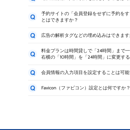
予約サイトの「会員登録をせずに予約をす
とはできますか？
広告の解析タグなどの埋め込みはできます
料金プランは時間貸しで「24時間」まで
右横の「10時間」を「24時間」に変更す
会員情報の入力項目を設定することは可能
Favicon（ファビコン）設定とは何ですか