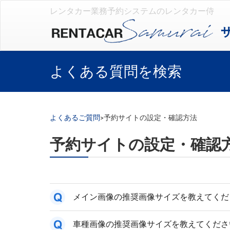
レンタカー業務予約システムのレンタカー侍
よくある質問を検索
よくあるご質問
>
予約サイトの設定・確認方法
予約サイトの設定・確認
メイン画像の推奨画像サイズを教えてくだ
車種画像の推奨画像サイズを教えてくださ