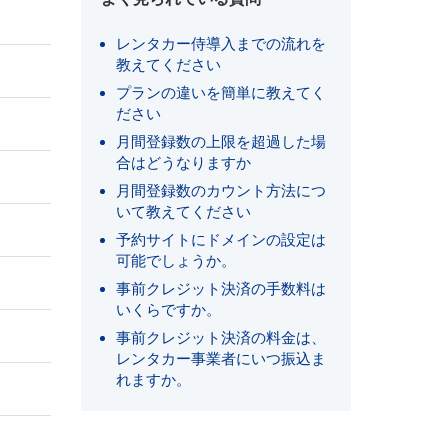
レンタカー侍導入までの流れを
教えてください
プランの違いを簡単に教えてく
ださい
月間登録数の上限を超過した場
合はどうなりますか
月間登録数のカウント方法につ
いて教えてください
予約サイトにドメインの設定は
可能でしょうか。
事前クレジット決済の手数料は
いくらですか。
事前クレジット決済の料金は、
レンタカー事業者にいつ振込ま
れますか。