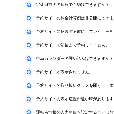
定休日前後の日程で予約はできますか？
予約サイトの料金計算例は非公開にできま
予約サイトに反映する前に、プレビュー画
予約サイトで最後まで予約できません。
空車カレンダーの埋め込みはできますか？
予約サイトが表示されません。
予約サイトの取り扱いクラスを開くと、エ
予約サイトの表示速度が遅い時があります
運転者情報の入力項目を設定することは可