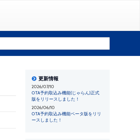
更新情報
2026/07/10
OTA予約取込み機能(じゃらん)正式
版をリリースしました！
2026/06/10
OTA予約取込み機能ベータ版をリリ
ースしました！