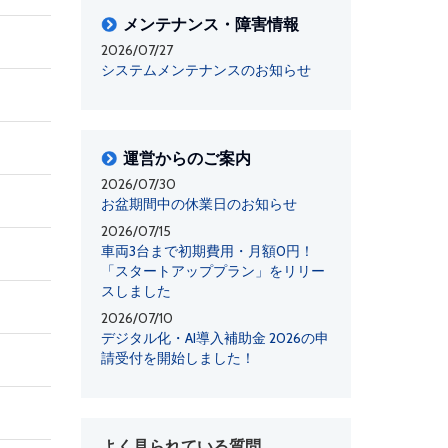
メンテナンス・障害情報
2026/07/27
システムメンテナンスのお知らせ
運営からのご案内
2026/07/30
お盆期間中の休業日のお知らせ
2026/07/15
車両3台まで初期費用・月額0円！
「スタートアッププラン」をリリー
スしました
2026/07/10
デジタル化・AI導入補助金 2026の申
請受付を開始しました！
よく見られている質問